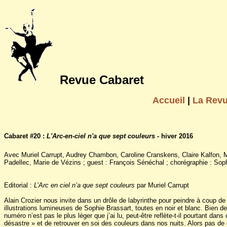
Revue Cabaret
Accueil
|
La Rev
Cabaret #20 :
L'Arc-en-ciel n'a que sept couleurs
- hiver 2016
Avec Muriel Carrupt, Audrey Chambon, Caroline Cranskens, Claire Kalfon, M
Padellec, Marie de Vézins ; guest : François Sénéchal ; chorégraphie : Sop
Editorial :
L’Arc en ciel n’a que sept couleurs
par Muriel Carrupt
Alain Crozier nous invite dans un drôle de labyrinthe pour peindre à coup
illustrations lumineuses de Sophie Brassart, toutes en noir et blanc. Bien de
numéro n’est pas le plus léger que j’ai lu, peut-être reflète-t-il pourtant dans
désastre » et de retrouver en soi des couleurs dans nos nuits. Alors pas de 