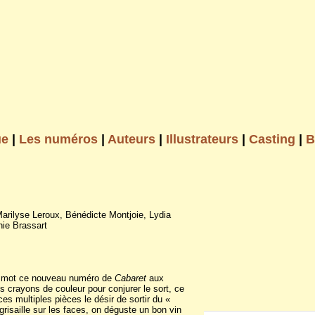
ue
|
Les numéros
|
Auteurs
|
Illustrateurs
|
Casting
|
B
arilyse Leroux, Bénédicte Montjoie, Lydia
hie Brassart
 de mot ce nouveau numéro de
Cabaret
aux
s crayons de couleur pour conjurer le sort, ce
 ces multiples pièces le désir de sortir du «
grisaille sur les faces, on déguste un bon vin