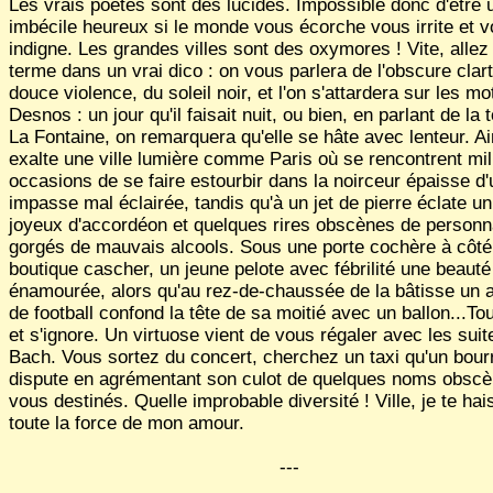
Les vrais poètes sont des lucides. Impossible donc d'être 
imbécile heureux si le monde vous écorche vous irrite et 
indigne. Les grandes villes sont des oxymores ! Vite, allez
terme dans un vrai dico : on vous parlera de l'obscure clart
douce violence, du soleil noir, et l'on s'attardera sur les mo
Desnos : un jour qu'il faisait nuit, ou bien, en parlant de la 
La Fontaine, on remarquera qu'elle se hâte avec lenteur. Ai
exalte une ville lumière comme Paris où se rencontrent mil
occasions de se faire estourbir dans la noirceur épaisse d
impasse mal éclairée, tandis qu'à un jet de pierre éclate un
joyeux d'accordéon et quelques rires obscènes de person
gorgés de mauvais alcools. Sous une porte cochère à côté
boutique cascher, un jeune pelote avec fébrilité une beauté
énamourée, alors qu'au rez-de-chaussée de la bâtisse un 
de football confond la tête de sa moitié avec un ballon...To
et s'ignore. Un virtuose vient de vous régaler avec les suit
Bach. Vous sortez du concert, cherchez un taxi qu'un bour
dispute en agrémentant son culot de quelques noms obscè
vous destinés. Quelle improbable diversité ! Ville, je te ha
toute la force de mon amour.
---